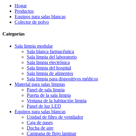
Hogar
Productos
Equipos para salas blancas
Colector de polvo
Categorías
Sala limpia modular
Sala blanca farmacéutica
Sala limpia del laboratorio
Sala limpia electrónica
Sala limpia del hospital
Sala limpia de alimentos
Sala limpia para dispositivos médicos
Material para salas limpias
Panel de sala limpia
Puerta de la sala limpia
Ventana de la habitación limpia
Panel de luz LED
Equipos para salas blancas
Unidad de filtro de ventilador
Caja de pases
Ducha de aire
Campana de flujo laminar