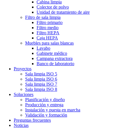
Cabina limpia
Colector de polvo
Unidad de tratamiento de aire
Filtro de sala limpia
Filtro primario
Filtro medio
Filtro HEPA
Caja HEPA
Muebles para salas blancas
Lavabo
Gabinete médico
Campana extractora
Banco de laboratorio
Proyectos
Sala limpia ISO 5
Sala limpia ISO 6
Sala limpia ISO 7
Sala limpia ISO 8
Soluciones
Planificación y diseño
Producción y entrega
Instalación y puesta en marcha
Validación y formación
Preguntas frecuentes
Noticias