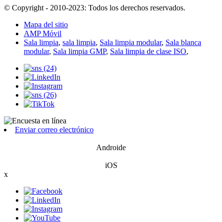
© Copyright - 2010-2023: Todos los derechos reservados.
Mapa del sitio
AMP Móvil
Sala limpia
,
sala limpia
,
Sala limpia modular
,
Sala blanca
modular
,
Sala limpia GMP
,
Sala limpia de clase ISO
,
Enviar correo electrónico
Androide
iOS
x