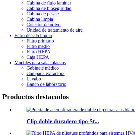
Cabina de flujo laminar
Cabina de bioseguridad
Cabina de pesaje
Cabina limpia
Colector de polvo
Unidad de tratamiento de aire
Filtro de sala limpia
Filtro primario
Filtro medio
Filtro HEPA
Caja HEPA
Muebles para salas blancas
Gabinete médico
Campana extractora
Lavabo
Banco de laboratorio
Productos destacados
Clip doble duradero tipo St...