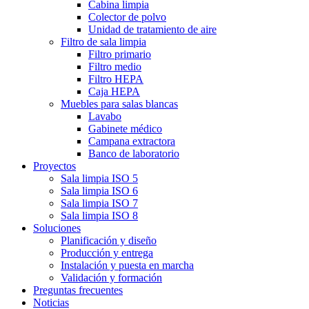
Cabina limpia
Colector de polvo
Unidad de tratamiento de aire
Filtro de sala limpia
Filtro primario
Filtro medio
Filtro HEPA
Caja HEPA
Muebles para salas blancas
Lavabo
Gabinete médico
Campana extractora
Banco de laboratorio
Proyectos
Sala limpia ISO 5
Sala limpia ISO 6
Sala limpia ISO 7
Sala limpia ISO 8
Soluciones
Planificación y diseño
Producción y entrega
Instalación y puesta en marcha
Validación y formación
Preguntas frecuentes
Noticias