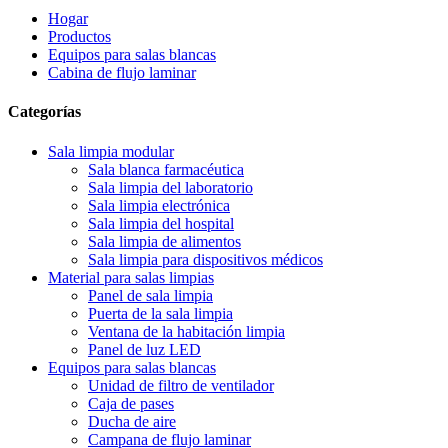
Hogar
Productos
Equipos para salas blancas
Cabina de flujo laminar
Categorías
Sala limpia modular
Sala blanca farmacéutica
Sala limpia del laboratorio
Sala limpia electrónica
Sala limpia del hospital
Sala limpia de alimentos
Sala limpia para dispositivos médicos
Material para salas limpias
Panel de sala limpia
Puerta de la sala limpia
Ventana de la habitación limpia
Panel de luz LED
Equipos para salas blancas
Unidad de filtro de ventilador
Caja de pases
Ducha de aire
Campana de flujo laminar