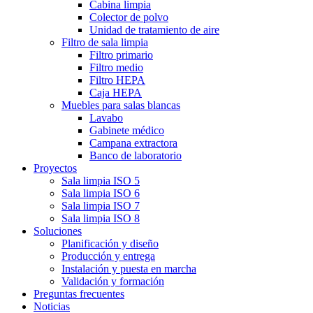
Cabina limpia
Colector de polvo
Unidad de tratamiento de aire
Filtro de sala limpia
Filtro primario
Filtro medio
Filtro HEPA
Caja HEPA
Muebles para salas blancas
Lavabo
Gabinete médico
Campana extractora
Banco de laboratorio
Proyectos
Sala limpia ISO 5
Sala limpia ISO 6
Sala limpia ISO 7
Sala limpia ISO 8
Soluciones
Planificación y diseño
Producción y entrega
Instalación y puesta en marcha
Validación y formación
Preguntas frecuentes
Noticias