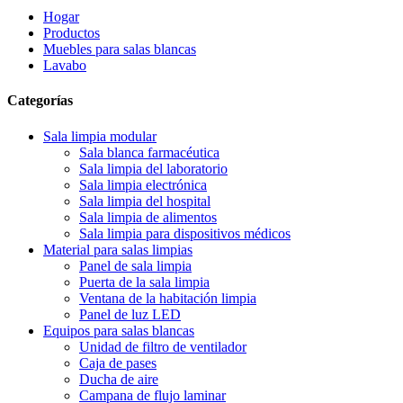
Hogar
Productos
Muebles para salas blancas
Lavabo
Categorías
Sala limpia modular
Sala blanca farmacéutica
Sala limpia del laboratorio
Sala limpia electrónica
Sala limpia del hospital
Sala limpia de alimentos
Sala limpia para dispositivos médicos
Material para salas limpias
Panel de sala limpia
Puerta de la sala limpia
Ventana de la habitación limpia
Panel de luz LED
Equipos para salas blancas
Unidad de filtro de ventilador
Caja de pases
Ducha de aire
Campana de flujo laminar